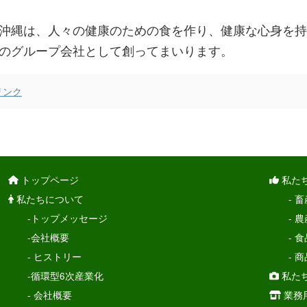
沖縄は、人々の健康のための食を作り、健康な心身を持
のグループ会社として創ってまいります。
リンク
トップページ
私た
私たちについて
- 畜
-トップメッセージ
- 農
-会社概要
- 食
- ヒストリー
- 商
-循環型6次産業化
私た
- 会社概要
業務