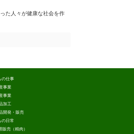
った人々が健康な社会を作
ちの仕事
産事業
産事業
品加工
品開発・販売
ちの日常
用販売（精肉）