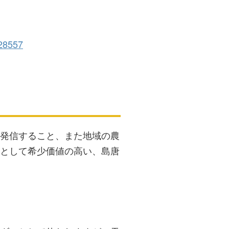
128557
発信すること、また地域の農
として希少価値の高い、島唐
）