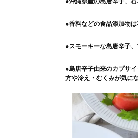
●沖縄県産の島唐辛子、石
●香料などの食品添加物は
●スモーキーな島唐辛子
●島唐辛子由来のカプサ
方や冷え・むくみが気に