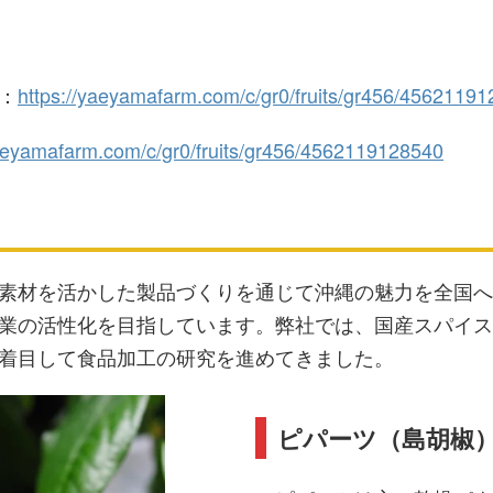
：
https://yaeyamafarm.com/c/gr0/fruits/gr456/4562119
yaeyamafarm.com/c/gr0/fruits/gr456/4562119128540
素材を活かした製品づくりを通じて沖縄の魅力を全国へ
業の活性化を目指しています。弊社では、国産スパイス
着目して食品加工の研究を進めてきました。
ピパーツ（島胡椒